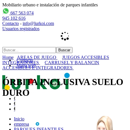
Mobiliario urbano e instalación de parques infantiles
667 563 074
945 102 616
Contacto
-
info@lurkoi.com
Usuarios registrados
Home
AREAS DE JUEGO
JUEGOS ACCESIBLES
Contacto
INTEGRADORES
CARRUSEL Y BALANCIN
Mapa web
ACCESIBLES E INTEGRADORES
ÓRBITA INCLUSIVA SUELO
DURO
Inicio
empresa
PARQUES INFANTILES