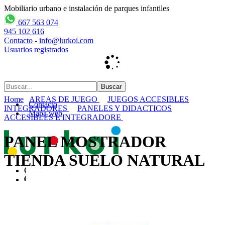
Mobiliario urbano e instalación de parques infantiles
667 563 074
945 102 616
Contacto
-
info@lurkoi.com
Usuarios registrados
Home
AREAS DE JUEGO
JUEGOS ACCESIBLES
Contacto
INTEGRADORES
PANELES Y DIDACTICOS
Mapa web
ACCESIBLES E INTEGRADORE
PANEL MOSTRADOR
TIENDA SUELO NATURAL