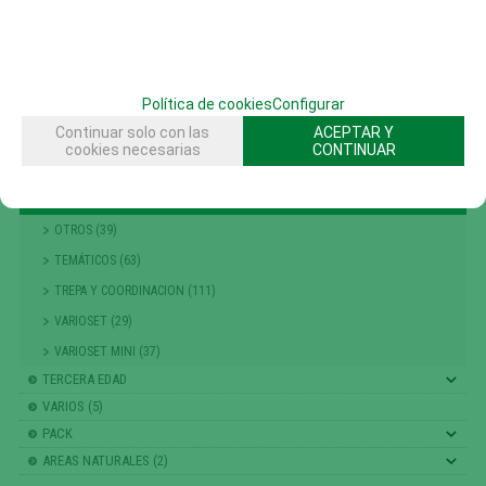
EQUIPAMIENTO DEPORTIVO (30)
FHS (704)
ARENA Y AGUA (141)
Política de cookies
Configurar
CASAS Y TORRES (40)
Continuar solo con las
ACEPTAR Y
MOBILIARIO Y EQUIPAMIENTO (102)
cookies necesarias
CONTINUAR
MOVIMIENTO (37)
MUELLES Y JUEGOS PARA PEQUEÑOS (48)
OTROS (39)
TEMÁTICOS (63)
TREPA Y COORDINACION (111)
VARIOSET (29)
VARIOSET MINI (37)
TERCERA EDAD
VARIOS (5)
PACK
AREAS NATURALES (2)