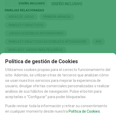
DISEÑO INCLUSIVO
DISEÑO INCLUSIVO
FAMILIAS RELACIONADAS
AREAS DE JUEGO
PRIMERA INFANCIA
PANELES Y DIDACTICOS
JUEGOS ACCESIBLES INTEGRADORES
PANELES Y DIDACTICOS ACCESIBLES E INTEGRADORE
FHS
MUELLES Y JUEGOS PARA PEQUEÑOS
Política de gestión de Cookies
SOLICITAR MÁS INFO
RECOMENDAR
Utilizamos cookies propias para el correcto funcionamiento del
sitio. Además, se utilizan otras de terceros que analizan cómo
se usan nuestros servicios para mejorar la experiencia de
CATÁLOGO
usuario, divulgar ofertas comerciales personalizadas o realizar
AREAS DE JUEGO
análisis de sus hábitos de navegación. Pulse el botón para
MATERIALES
aceptarlas o “Configurar” para poder bloquearlas.
MOBILIARIO URBANO (26)
Puede revisar toda la información y retirar su consentimiento
SUELOS DE SEGURIDAD
en cualquier momento desde nuestra
Política de Cookies
.
PISTAS SKATE