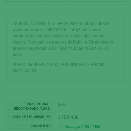
PARED PIZARRÓN -R ref FHS.908881050Rde LURKOI
www.lurkoi.com - 945102616 - info@lurkoi.com,
compuesto por dos postes rectos unidos por una
pizarra, fabricado en madera de Robinia. Dimensiones
área de seguridad: 3,15 * 4,60 m. Edad de uso: 2 - 10
años.
PRECIO DE UNA PIZARRA. POSIBILIDAD DE AÑADIR
AMPLIACIÓN.
EDAD DE USO -
2-10
RECOMENDADO (AÑOS)
AREA DE SEGURIDAD (M)
3,15 X 4,60
CAD 2D DWG
Descargar (105.14 Kb)