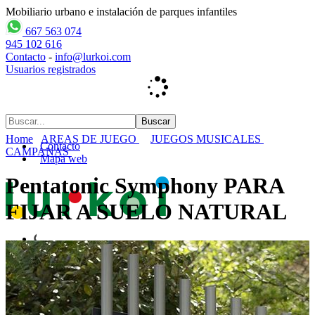
Mobiliario urbano e instalación de parques infantiles
667 563 074
945 102 616
Contacto
-
info@lurkoi.com
Usuarios registrados
Home
AREAS DE JUEGO
JUEGOS MUSICALES
Contacto
CAMPANAS
Mapa web
Pentatonic Symphony PARA
FIJAR A SUELO NATURAL