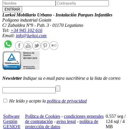
Lurkoi Mobiliario Urbano - Instalación Parques Infantiles
Polígono industrial Goiain
C/ Zabaldea Nº9 - Pab. 3 · 01170 Legutiano
Tel:
+34 945 102 616
Email:
info@lurkoi.com
Newsletter
Indique su e-mail para suscribirse a la lista de correo
He leído y acepto la
política de privacidad
Software
Política de Cookies
-
condiciones generales
0.557 seg /
Gestión
de contratación
-
aviso legal
-
política de
124 sql
/ 4
GESIO®
protección de datos
MB