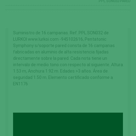
PPL.SON032-PARED
Suministro de 16 campanas. Ref. PPL.SON032 de
LURKOI www.lurkoi.com -945102616, Pentatonic
Symphony s/soporte pared consta de 16 campanas
fabricadas en aluminio de alta resistencia fijadas
directamente sobre la pared. Cada nota tiene un
intervalo de medio tono con respecto al siguiente. Altura
1.53 m, Anchura 1.92 m. Edades >3 años. Área de
seguridad 1.50 m. Elemento certificado conforme a
EN1176