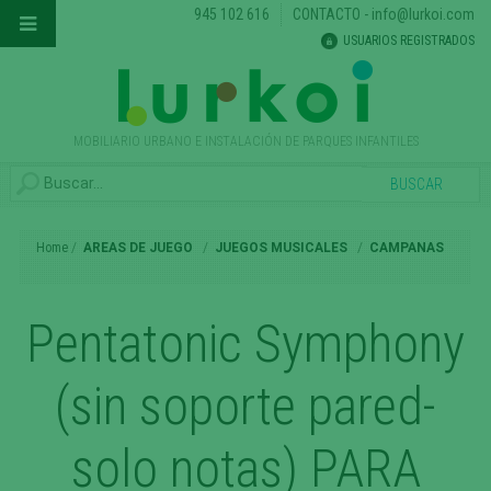
945 102 616
CONTACTO
-
info@lurkoi.com
USUARIOS REGISTRADOS
MOBILIARIO URBANO E INSTALACIÓN DE PARQUES INFANTILES
Home
AREAS DE JUEGO
JUEGOS MUSICALES
CAMPANAS
Pentatonic Symphony
(sin soporte pared-
solo notas) PARA