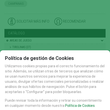
CAMPANAS
SOLICITAR MÁS INFO
RECOMENDAR
CATÁLOGO
AREAS DE JUEGO
TIROLINAS (27)
CONJUNTOS MODULARES (207)
Política de gestión de Cookies
PANELES Y DIDACTICOS (59)
Utilizamos cookies propias para el correcto funcionamiento del
TOBOGANES (89)
sitio. Además, se utilizan otras de terceros que analizan cómo
RECAMBIOS (10)
se usan nuestros servicios para mejorar la experiencia de
usuario, divulgar ofertas comerciales personalizadas o realizar
CASITAS MESAS Y BANCOS (48)
análisis de sus hábitos de navegación. Pulse el botón para
COLUMPIOS (56)
aceptarlas o “Configurar” para poder bloquearlas.
PRIMERA INFANCIA (214)
Puede revisar toda la información y retirar su consentimiento
NIÑOS PEQUEÑOS
en cualquier momento desde nuestra
Política de Cookies
.
ESCALADA , TREPA Y EQUILIBRIO (301)