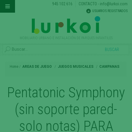
945 102 616
CONTACTO
-
info@lurkoi.com
USUARIOS REGISTRADOS
MOBILIARIO URBANO E INSTALACIÓN DE PARQUES INFANTILES
Home
AREAS DE JUEGO
JUEGOS MUSICALES
CAMPANAS
Pentatonic Symphony
(sin soporte pared-
solo notas) PARA