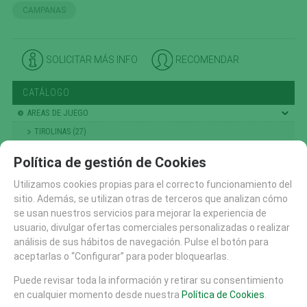
CAMPANAS
SOLICITAR MÁS INFO
RECOMENDAR
CATÁLOGO
AREAS DE JUEGO
TIROLINAS (27)
CONJUNTOS MODULARES (207)
Política de gestión de Cookies
PANELES Y DIDACTICOS (59)
Utilizamos cookies propias para el correcto funcionamiento del
TOBOGANES (89)
sitio. Además, se utilizan otras de terceros que analizan cómo
RECAMBIOS (10)
se usan nuestros servicios para mejorar la experiencia de
usuario, divulgar ofertas comerciales personalizadas o realizar
CASITAS MESAS Y BANCOS (48)
análisis de sus hábitos de navegación. Pulse el botón para
COLUMPIOS (56)
aceptarlas o “Configurar” para poder bloquearlas.
PRIMERA INFANCIA (214)
Puede revisar toda la información y retirar su consentimiento
NIÑOS PEQUEÑOS
en cualquier momento desde nuestra
Política de Cookies
.
ESCALADA , TREPA Y EQUILIBRIO (301)