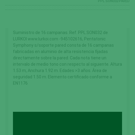
PPL.SON032-PARED
Suministro de 16 campanas. Ref. PPL.SON032 de
LURKOI www.lurkoi.com -945102616, Pentatonic
Symphony s/soporte pared consta de 16 campanas
fabricadas en aluminio de alta resistencia fijadas
directamente sobre la pared. Cada nota tiene un
intervalo de medio tono con respecto al siguiente. Altura
1.53 m, Anchura 1.92 m. Edades >3 años. Área de
seguridad 1.50 m. Elemento certificado conforme a
EN1176