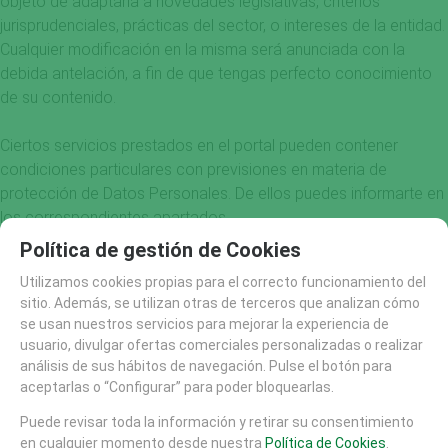
objeto de adaptarla a novedades legislativas, criterios
jurisprudenciales, prácticas del sector, o intereses de la entidad.
Cualquier modificación en la misma será anunciada con la
debida antelación, a fin de que tengas perfecto conocimiento
de su contenido.
Ciertos servicios prestados en el portal pueden contener
condiciones particulares con previsiones en materia de
protección de Datos Personales. De ellos puedes informarte en
los correspondientes apartados.
Política de gestión de Cookies
TITULARIDAD DEL TRATAMIENTO
Utilizamos cookies propias para el correcto funcionamiento del
En dichos supuestos, los datos recabados por Lurkoi serán
sitio. Además, se utilizan otras de terceros que analizan cómo
incorporados a ficheros titularidad de Lurkoi , debidamente
se usan nuestros servicios para mejorar la experiencia de
inscritos en el Registro General de Protección de Datos.
usuario, divulgar ofertas comerciales personalizadas o realizar
análisis de sus hábitos de navegación. Pulse el botón para
USOS Y FINALIDADES
aceptarlas o “Configurar” para poder bloquearlas.
La finalidad de la recogida y tratamiento de los datos
Puede revisar toda la información y retirar su consentimiento
personales es la gestión, prestación y personalización de los
en cualquier momento desde nuestra
Política de Cookies
.