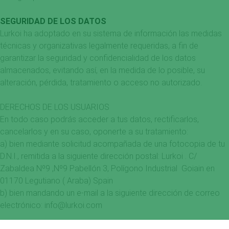
SEGURIDAD DE LOS DATOS
Lurkoi ha adoptado en su sistema de información las medidas
técnicas y organizativas legalmente requeridas, a fin de
garantizar la seguridad y confidencialidad de los datos
almacenados, evitando así, en la medida de lo posible, su
alteración, pérdida, tratamiento o acceso no autorizado.
DERECHOS DE LOS USUARIOS
En todo caso podrás acceder a tus datos, rectificarlos,
cancelarlos y en su caso, oponerte a su tratamiento:
a) bien mediante solicitud acompañada de una fotocopia de tu
D.N.I., remitida a la siguiente dirección postal: Lurkoi . C/
Zabaldea Nº9 ,Nº9 Pabellón 3, Polígono Industrial Goiain en
01170 Legutiano ( Araba) Spain
b) bien mandando un e-mail a la siguiente dirección de correo
electrónico: info@lurkoi.com