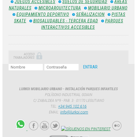
JUEGOS ACCESIBLES
SUELOS DE SEGURIDAD
ÁREAS
NATURALES
MICROARQUITECTURA
MOBILIARIO URBANO
EQUIPAMIENTO DEPORTIVO
SEÑALIZACION
PISTAS
SKATE
BIOSALUDABLES - TERCERA EDAD
PARQUES
INTERACTIVOS ACCESIBLES
ACCESO
TRABAJADORES
LURKOI MOBILIARIO URBANO - INSTALACIÓN PARQUES INFANTILES
POLÍGONO INDUSTRIAL GOIAIN
C/ ZABALDEA Nº9 - PAB. 3 · 01170 LEGUTIANO
TEL:
+34 945 102 616
EMAIL:
info@lurkoi.com