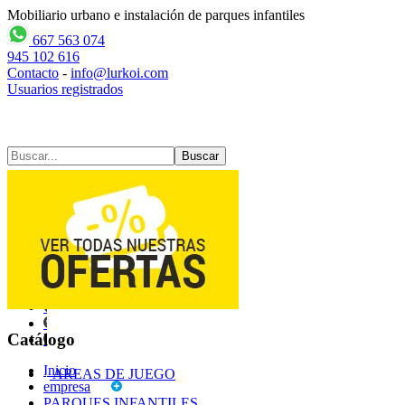
Mobiliario urbano e instalación de parques infantiles
667 563 074
945 102 616
Contacto
-
info@lurkoi.com
Usuarios registrados
Contacto
Mapa web
Catálogo
Inicio
AREAS DE JUEGO
empresa
PARQUES INFANTILES