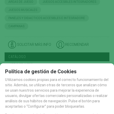
AREAS DE JUEGO
JUEGOS ACCESIBLES INTEGRADORES
JUEGOS MUSICALES
PANELES Y DIDACTICOS ACCESIBLES E INTEGRADORE
CAMPANAS
SOLICITAR MÁS INFO
RECOMENDAR
CATÁLOGO
AREAS DE JUEGO
Política de gestión de Cookies
TIROLINAS (27)
CONJUNTOS MODULARES (207)
Utilizamos cookies propias para el correcto funcionamiento del
sitio. Además, se utilizan otras de terceros que analizan cómo
PANELES Y DIDACTICOS (59)
se usan nuestros servicios para mejorar la experiencia de
TOBOGANES (89)
usuario, divulgar ofertas comerciales personalizadas o realizar
RECAMBIOS (10)
análisis de sus hábitos de navegación. Pulse el botón para
aceptarlas o “Configurar” para poder bloquearlas.
CASITAS MESAS Y BANCOS (48)