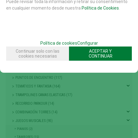
COLUMPIOS (56)
Puede revisar toda la información y retirar su consentimiento
en cualquier momento desde nuestra
Política de Cookies
.
PRIMERA INFANCIA (214)
NIÑOS PEQUEÑOS
ESCALADA , TREPA Y EQUILIBRIO (301)
GRANDES JUEGOS (14)
Política de cookies
Configurar
MUELLES Y BALANCINES (68)
Continuar solo con las
ACEPTAR Y
TIOVIVOS , CARRUSELES Y DINAMICOS (25)
cookies necesarias
CONTINUAR
PASARELAS (7)
ACCESORIOS AREAS JUEGO (1)
PUNTOS DE ENCUENTRO (117)
TEMATICOS Y FANTASIA (164)
TRAMPOLINES CAMAS ELASTICAS (17)
RECORRIDO PARKOUR (14)
COMBINACIÓN TORRES (14)
JUEGOS MUSICALES (95)
PIANOS (2)
TAMBORES (15)