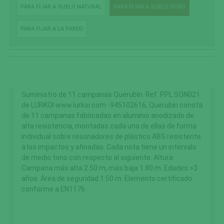
PARA FIJAR A SUELO NATURAL
PARA FIJAR A SUELO DURO
PARA FIJAR A LA PARED
Suministro de 11 campanas Querubín. Ref. PPL.SON021
de LURKOI www.lurkoi.com -945102616, Querubín consta
de 11 campanas fabricadas en aluminio anodizado de
alta resistencia, montadas cada una de ellas de forma
individual sobre resonadores de plástico ABS resistente
a los impactos y afinadas. Cada nota tiene un intervalo
de medio tono con respecto al siguiente. Altura
Campana más alta 2.50 m, más baja 1.80 m. Edades >3
años. Área de seguridad 1.50 m. Elemento certificado
conforme a EN1176.