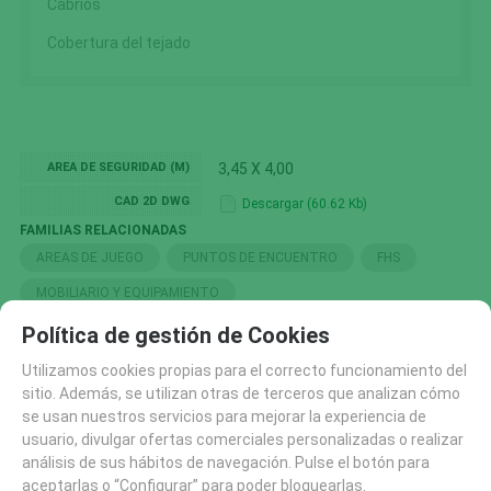
Cabrios
Cobertura del tejado
AREA DE SEGURIDAD (M)
3,45 X 4,00
CAD 2D DWG
Descargar (60.62 Kb)
FAMILIAS RELACIONADAS
AREAS DE JUEGO
PUNTOS DE ENCUENTRO
FHS
MOBILIARIO Y EQUIPAMIENTO
Política de gestión de Cookies
BÚSQUEDA POR ETIQUETAS
FHS DESCATALOGADOS 2026
Utilizamos cookies propias para el correcto funcionamiento del
sitio. Además, se utilizan otras de terceros que analizan cómo
se usan nuestros servicios para mejorar la experiencia de
usuario, divulgar ofertas comerciales personalizadas o realizar
SOLICITAR MÁS INFO
RECOMENDAR
análisis de sus hábitos de navegación. Pulse el botón para
aceptarlas o “Configurar” para poder bloquearlas.