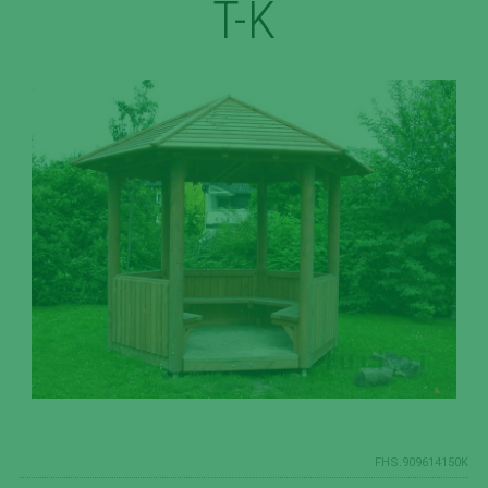
T-K
FHS.909614150K