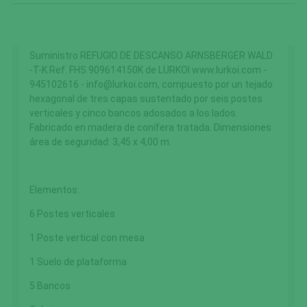
Suministro REFUGIO DE DESCANSO ARNSBERGER WALD
-T-K Ref. FHS.909614150K de LURKOI www.lurkoi.com -
945102616 - info@lurkoi.com, compuesto por un tejado
hexagonal de tres capas sustentado por seis postes
verticales y cinco bancos adosados a los lados.
Fabricado en madera de conífera tratada. Dimensiones
área de seguridad: 3,45 x 4,00 m.
Elementos:
6 Postes verticales
1 Poste vertical con mesa
1 Suelo de plataforma
5 Bancos