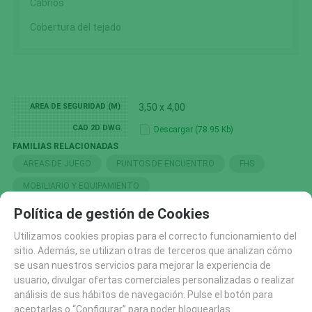
Cabrios
Cobertura del tejado
AREA DE SEGURIDAD (M)
3,50 x 4,00
CAD 2D DWG
Descargar (78.95 Kb)
FAMILIAS RELACIONADAS
AREAS DE JUEGO
PUNTOS DE ENCUENTRO
FHS
MOBILIARIO Y EQUIPAMIENTO
Política de gestión de Cookies
BÚSQUEDA POR ETIQUETAS
FHS DESCATALOGADOS 2026
Utilizamos cookies propias para el correcto funcionamiento del
sitio. Además, se utilizan otras de terceros que analizan cómo
se usan nuestros servicios para mejorar la experiencia de
usuario, divulgar ofertas comerciales personalizadas o realizar
SOLICITAR MÁS INFO
RECOMENDAR
análisis de sus hábitos de navegación. Pulse el botón para
aceptarlas o “Configurar” para poder bloquearlas.