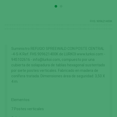
FHS.909621400K
Suministro REFUGIO SPREEWALD CON POSTE CENTRAL
-4-S-K Ref. FHS.909621400K de LURKOI www.lurkoi.com -
945102616 - info@lurkoi.com, compuesto por una
cubierta de solapadura de tablas hexagonal sustentado
por siete postes verticales. Fabricado en madera de
conífera tratada. Dimensiones área de seguridad: 3,50 X
4 m.
Elementos:
7 Postes verticales