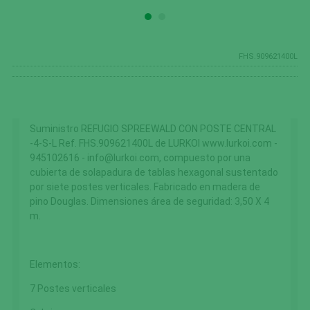
FHS.909621400L
Suministro REFUGIO SPREEWALD CON POSTE CENTRAL
-4-S-L Ref. FHS.909621400L de LURKOI www.lurkoi.com -
945102616 - info@lurkoi.com, compuesto por una
cubierta de solapadura de tablas hexagonal sustentado
por siete postes verticales. Fabricado en madera de
pino Douglas. Dimensiones área de seguridad: 3,50 X 4
m.
Elementos:
7 Postes verticales