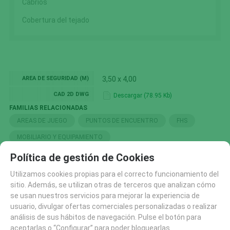
Cabrios
Cobertura del tejado
AREA DE SEGURIDAD (M)
3,50 x 4,00
CAD 2D DWG
Descargar (78.95 Kb)
FAMILIAS RELACIONADAS
AREAS DE JUEGO
PUNTOS DE ENCUENTRO
FHS
MOBILIARIO Y EQUIPAMIENTO
Política de gestión de Cookies
BÚSQUEDA POR ETIQUETAS
FHS DESCATALOGADOS 2026
Utilizamos cookies propias para el correcto funcionamiento del
sitio. Además, se utilizan otras de terceros que analizan cómo
se usan nuestros servicios para mejorar la experiencia de
usuario, divulgar ofertas comerciales personalizadas o realizar
SOLICITAR MÁS INFO
RECOMENDAR
análisis de sus hábitos de navegación. Pulse el botón para
aceptarlas o “Configurar” para poder bloquearlas.