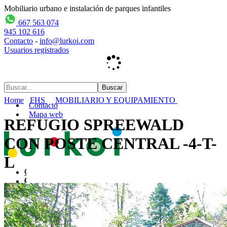
Mobiliario urbano e instalación de parques infantiles
667 563 074
945 102 616
Contacto
-
info@lurkoi.com
Usuarios registrados
Home
FHS
MOBILIARIO Y EQUIPAMIENTO
Contacto
Mapa web
REFUGIO SPREEWALD
CON POSTE CENTRAL -4-T-
L
Inicio
empresa
PARQUES INFANTILES