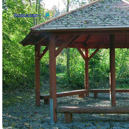
Productos
Marcas
Realizaciones
CATALOGOS
TARIFAS