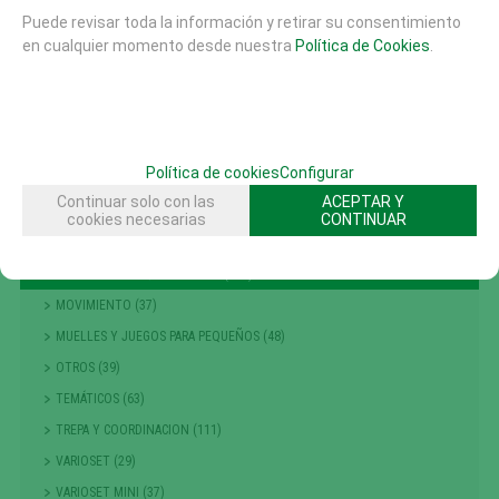
AREAS DE JUEGO
Puede revisar toda la información y retirar su consentimiento
MATERIALES
en cualquier momento desde nuestra
Política de Cookies
.
MOBILIARIO URBANO (26)
SUELOS DE SEGURIDAD
PISTAS SKATE
EQUIPAMIENTO DEPORTIVO (30)
Política de cookies
Configurar
FHS (704)
Continuar solo con las
ACEPTAR Y
ARENA Y AGUA (141)
cookies necesarias
CONTINUAR
CASAS Y TORRES (40)
MOBILIARIO Y EQUIPAMIENTO (102)
MOVIMIENTO (37)
MUELLES Y JUEGOS PARA PEQUEÑOS (48)
OTROS (39)
TEMÁTICOS (63)
TREPA Y COORDINACION (111)
VARIOSET (29)
VARIOSET MINI (37)