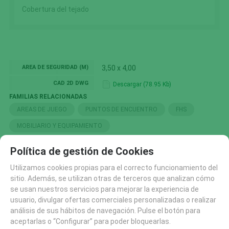
Cobertura del tejado
AREA DE SEGURIDAD (M)
3,50 x 4,00
CAD 2D DWG
Descargar (78.95 Kb)
FAMILIAS RELACIONADAS
AREAS DE JUEGO
PUNTOS DE ENCUENTRO
FHS
MOBILIARIO Y EQUIPAMIENTO
BÚSQUEDA POR ETIQUETAS
Política de gestión de Cookies
FHS DESCATALOGADOS 2026
Utilizamos cookies propias para el correcto funcionamiento del
sitio. Además, se utilizan otras de terceros que analizan cómo
se usan nuestros servicios para mejorar la experiencia de
SOLICITAR MÁS INFO
RECOMENDAR
usuario, divulgar ofertas comerciales personalizadas o realizar
análisis de sus hábitos de navegación. Pulse el botón para
CATÁLOGO
aceptarlas o “Configurar” para poder bloquearlas.