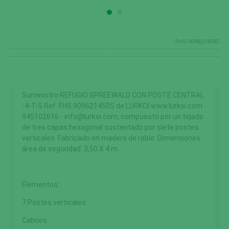
FHS.909621450S
Suministro REFUGIO SPREEWALD CON POSTE CENTRAL
-4-T-S Ref. FHS.909621450S de LURKOI www.lurkoi.com -
945102616 - info@lurkoi.com, compuesto por un tejado
de tres capas hexagonal sustentado por siete postes
verticales. Fabricado en madera de roble. Dimensiones
área de seguridad: 3,50 X 4 m.
Elementos:
7 Postes verticales
Cabrios