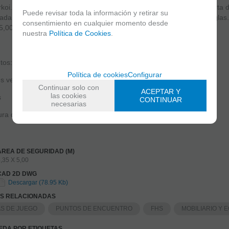
rkoi.com - 945102616 - info@lurkoi.com, compuesto por una cubierta 
Puede revisar toda la información y retirar su
ada por siete postes verticales. Fabricado en madera de pino Douglas
consentimiento en cualquier momento desde
5,00 m.
nuestra
Política de Cookies
.
tos:
Política de cookies
Configurar
s verticales
Continuar solo con
ACEPTAR Y
las cookies
s
CONTINUAR
necesarias
ra del tejado
AREA DE SEGURIDAD (M)
,35 X 5,00
CAD 2D DWG
Descargar (78.95 Kb)
AS RELACIONADAS
S DE JUEGO
PUNTOS DE ENCUENTRO
FHS
MOBILIARIO Y 
DA POR ETIQUETAS