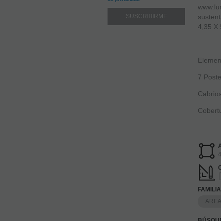
www.lu
sustent
4,35 X 
Elemen
7 Poste
Cabrio
Cobertu
4
FAMILI
AREA
BÚSQUE