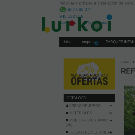
Mobiliario urbano e instalación de parqu
667 563 074
945 102 616
Contacto
-
info@lurkoi.com
Inicio
empresa
PARQUES INFAN
Home
REF
CATÁLOGO
AREAS DE JUEGO
MATERIALES
MOBILIARIO URBANO
(26)
SUELOS DE SEGURIDAD