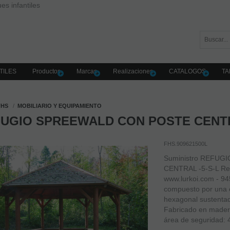
es infantiles
TILES
Productos
Marcas
Realizaciones
CATALOGOS
TA
FHS
MOBILIARIO Y EQUIPAMIENTO
UGIO SPREEWALD CON POSTE CENTR
FHS.909621500L
Suministro REFU
CENTRAL -5-S-L Re
www.lurkoi.com - 94
compuesto por una c
hexagonal sustentada
Fabricado en mader
área de seguridad: 