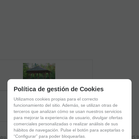
Política de gestión de Cookies
Utilizamos cookies propias para el correcto
funcionamiento del sitio. Además, se utilizan otras de
terceros que analizan cómo se usan nuestros servicios
para mejorar la experiencia de usuario, divulgar ofertas
comerciales personalizadas o realizar análisis de sus
hábitos de navegación. Pulse el botón para aceptarlas o
“Configurar” para poder bloquearlas.
stro REFUGIO SPREEWALD CON POSTE CENTRAL -5-S-L Ref. FHS.