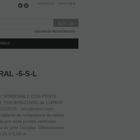
CONTACTO
MAPA WEB
USUARIOS REGISTRADOS
RIFAS
AL -5-S-L
GIO SPREEWALD CON POSTE
f. FHS.909621500L de LURKOI
5102616 - info@lurkoi.com,
ubierta de solapadura de tablas
 por siete postes verticales.
a de pino Douglas. Dimensiones
4,35 X 5,00 m.