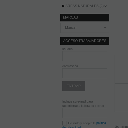
AREAS NATURALES (2)
MARCAS
ACCESO TRABAJADORES
usuario
contraseña
Indique su e-mail para
suscribirse a la lista de correo
política
He leído y acepto la
Sumini
de privacidad