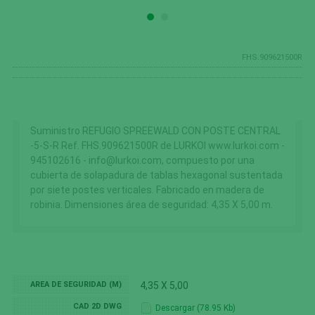
FHS.909621500R
Suministro REFUGIO SPREEWALD CON POSTE CENTRAL
-5-S-R Ref. FHS.909621500R de LURKOI www.lurkoi.com -
945102616 - info@lurkoi.com, compuesto por una
cubierta de solapadura de tablas hexagonal sustentada
por siete postes verticales. Fabricado en madera de
robinia. Dimensiones área de seguridad: 4,35 X 5,00 m.
AREA DE SEGURIDAD (M)
4,35 X 5,00
CAD 2D DWG
Descargar (78.95 Kb)