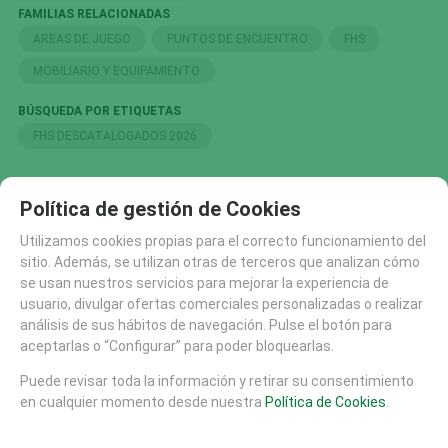
FAMILIAS RELACIONADAS
AREAS DE JUEGO
PUNTOS DE ENCUENTRO
FHS
MOBILIARIO Y EQUIPAMIENTO
BÚSQUEDA POR ETIQUETAS
FHS DESCATALOGADOS 2026
Política de gestión de Cookies
SOLICITAR MÁS INFO
RECOMENDAR
Utilizamos cookies propias para el correcto funcionamiento del
CATÁLOGO
sitio. Además, se utilizan otras de terceros que analizan cómo
se usan nuestros servicios para mejorar la experiencia de
AREAS DE JUEGO
usuario, divulgar ofertas comerciales personalizadas o realizar
MATERIALES
análisis de sus hábitos de navegación. Pulse el botón para
MOBILIARIO URBANO (26)
aceptarlas o “Configurar” para poder bloquearlas.
SUELOS DE SEGURIDAD
Puede revisar toda la información y retirar su consentimiento
PISTAS SKATE
en cualquier momento desde nuestra
Política de Cookies
.
EQUIPAMIENTO DEPORTIVO (30)
FHS (704)