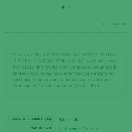
FHS.909621550K
Suministro REFUGIO SPREEWALD CON POSTE CENTRAL
-5-T-K Ref. FHS.909621550K de LURKOI www.lurkoi.com -
945102616 - info@lurkoi.com, compuesto por un tejado
de tres capas hexagonal sustentado por siete postes
verticales. Fabricado en madera de conífera tratada.
Dimensiones área de seguridad: 4,35 X 5,00 m.
AREA DE SEGURIDAD (M)
4,35 x 5,00
CAD 2D DWG
Descargar (78.95 Kb)