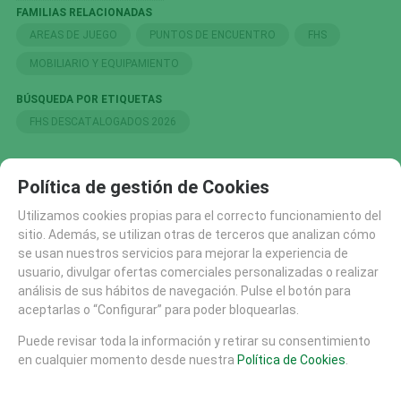
FAMILIAS RELACIONADAS
AREAS DE JUEGO
PUNTOS DE ENCUENTRO
FHS
MOBILIARIO Y EQUIPAMIENTO
BÚSQUEDA POR ETIQUETAS
FHS DESCATALOGADOS 2026
Política de gestión de Cookies
SOLICITAR MÁS INFO
RECOMENDAR
Utilizamos cookies propias para el correcto funcionamiento del
CATÁLOGO
sitio. Además, se utilizan otras de terceros que analizan cómo
se usan nuestros servicios para mejorar la experiencia de
AREAS DE JUEGO
usuario, divulgar ofertas comerciales personalizadas o realizar
MATERIALES
análisis de sus hábitos de navegación. Pulse el botón para
MOBILIARIO URBANO (26)
aceptarlas o “Configurar” para poder bloquearlas.
SUELOS DE SEGURIDAD
Puede revisar toda la información y retirar su consentimiento
PISTAS SKATE
en cualquier momento desde nuestra
Política de Cookies
.
EQUIPAMIENTO DEPORTIVO (30)
FHS (704)