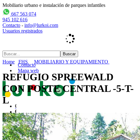
Mobiliario urbano e instalación de parques infantiles
667 563 074
945 102 616
Contacto
-
info@lurkoi.com
Usuarios registrados
Home
FHS
MOBILIARIO Y EQUIPAMIENTO
Contacto
Mapa web
REFUGIO SPREEWALD
CON POSTE CENTRAL -5-T-
L
Inicio
empresa
PARQUES INFANTILES