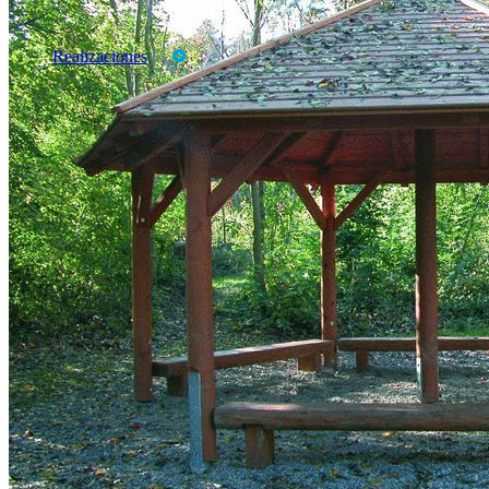
Productos
Marcas
Realizaciones
CATALOGOS
TARIFAS