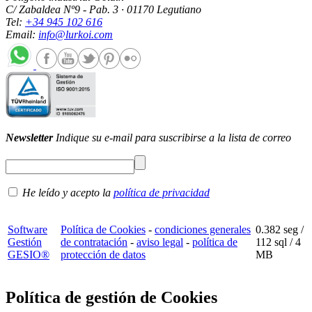
C/ Zabaldea Nº9 - Pab. 3 · 01170 Legutiano
Tel:
+34 945 102 616
Email:
info@lurkoi.com
Newsletter
Indique su e-mail para suscribirse a la lista de correo
He leído y acepto la
política de privacidad
Software
Política de Cookies
-
condiciones generales
0.382 seg /
Gestión
de contratación
-
aviso legal
-
política de
112 sql
/ 4
GESIO®
protección de datos
MB
Política de gestión de Cookies