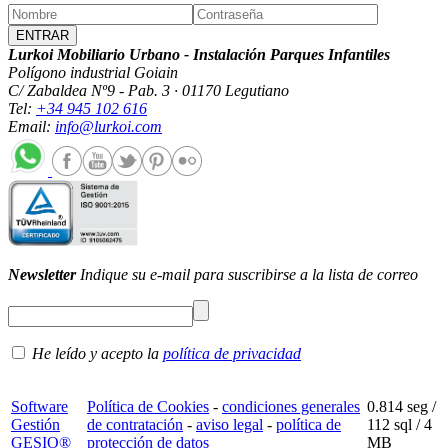
Lurkoi Mobiliario Urbano - Instalación Parques Infantiles
Polígono industrial Goiain
C/ Zabaldea Nº9 - Pab. 3 · 01170 Legutiano
Tel:
+34 945 102 616
Email:
info@lurkoi.com
Newsletter
Indique su e-mail para suscribirse a la lista de correo
He leído y acepto la
política de privacidad
Software
Política de Cookies
-
condiciones generales
0.814 seg /
Gestión
de contratación
-
aviso legal
-
política de
112 sql
/ 4
GESIO®
protección de datos
MB