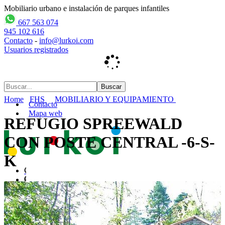
Mobiliario urbano e instalación de parques infantiles
667 563 074
945 102 616
Contacto
-
info@lurkoi.com
Usuarios registrados
Home
FHS
MOBILIARIO Y EQUIPAMIENTO
Contacto
Mapa web
REFUGIO SPREEWALD
CON POSTE CENTRAL -6-S-
K