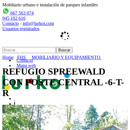
Mobiliario urbano e instalación de parques infantiles
667 563 074
945 102 616
Contacto
-
info@lurkoi.com
Usuarios registrados
Home
FHS
MOBILIARIO Y EQUIPAMIENTO
Contacto
Mapa web
REFUGIO SPREEWALD
CON POSTE CENTRAL -6-T-
R