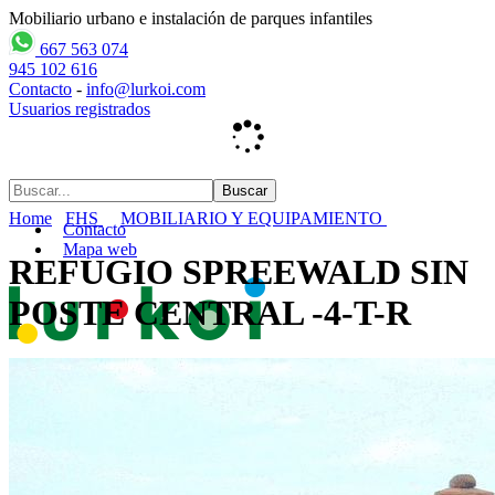
Mobiliario urbano e instalación de parques infantiles
667 563 074
945 102 616
Contacto
-
info@lurkoi.com
Usuarios registrados
Home
FHS
MOBILIARIO Y EQUIPAMIENTO
Contacto
Mapa web
REFUGIO SPREEWALD SIN
POSTE CENTRAL -4-T-R
Inicio
empresa
PARQUES INFANTILES