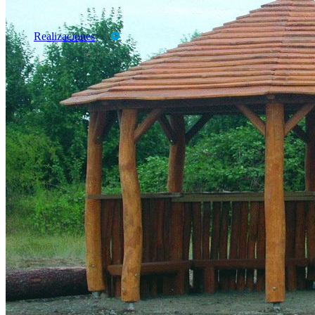
Productos
Marcas
Realizaciones
CATALOGOS
TARIFAS