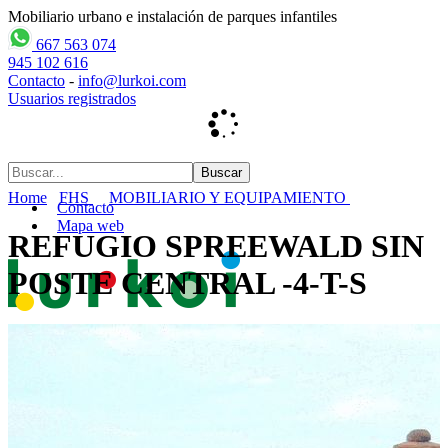
Mobiliario urbano e instalación de parques infantiles
667 563 074
945 102 616
Contacto
-
info@lurkoi.com
Usuarios registrados
Home
FHS
MOBILIARIO Y EQUIPAMIENTO
Contacto
Mapa web
REFUGIO SPREEWALD SIN
POSTE CENTRAL -4-T-S