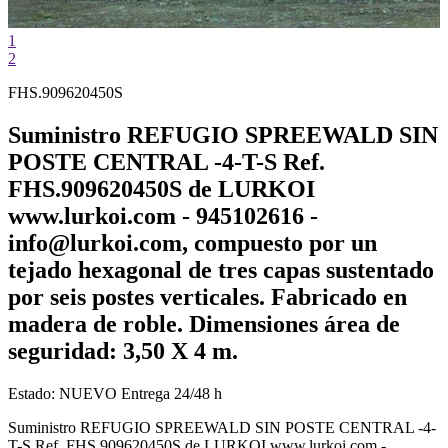
1
2
FHS.909620450S
Suministro REFUGIO SPREEWALD SIN
POSTE CENTRAL -4-T-S Ref.
FHS.909620450S de LURKOI
www.lurkoi.com - 945102616 -
info@lurkoi.com, compuesto por un
tejado hexagonal de tres capas sustentado
por seis postes verticales. Fabricado en
madera de roble. Dimensiones área de
seguridad: 3,50 X 4 m.
Estado:
NUEVO
Entrega 24/48 h
Suministro REFUGIO SPREEWALD SIN POSTE CENTRAL -4-
T-S Ref. FHS.909620450S de LURKOI www.lurkoi.com -