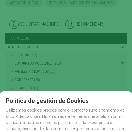
AREAS DE JUEGO
TIOVIVOS , CARRUSELES Y DINAMICOS
SOLICITAR MÁS INFO
RECOMENDAR
CATÁLOGO
AREAS DE JUEGO
TIROLINAS (27)
CONJUNTOS MODULARES (207)
PANELES Y DIDACTICOS (59)
TOBOGANES (89)
RECAMBIOS (10)
CASITAS MESAS Y BANCOS (48)
Política de gestión de Cookies
COLUMPIOS (56)
Utilizamos cookies propias para el correcto funcionamiento del
PRIMERA INFANCIA (214)
sitio. Además, se utilizan otras de terceros que analizan cómo
NIÑOS PEQUEÑOS
se usan nuestros servicios para mejorar la experiencia de
usuario, divulgar ofertas comerciales personalizadas o realizar
ESCALADA , TREPA Y EQUILIBRIO (301)