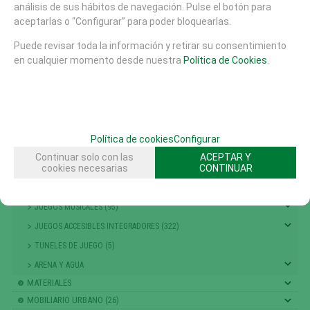
análisis de sus hábitos de navegación. Pulse el botón para
GRANDES JUEGOS (14)
aceptarlas o “Configurar” para poder bloquearlas.
MUELLES Y BALANCINES (68)
Puede revisar toda la información y retirar su consentimiento
TIOVIVOS , CARRUSELES Y DINAMICOS (25)
en cualquier momento desde nuestra
Política de Cookies
.
PASARELAS (7)
ACCESORIOS AREAS JUEGO (1)
PUNTOS DE ENCUENTRO (117)
TEMATICOS Y FANTASIA (164)
Política de cookies
Configurar
TRAMPOLINES CAMAS ELASTICAS (17)
Continuar solo con las
ACEPTAR Y
cookies necesarias
CONTINUAR
RECORRIDO PARKOUR (14)
COMBINACIÓN TORRES (14)
JUEGOS MUSICALES (95)
JUEGOS ACCESIBLES INTEGRADORES (322)
TUNELES DE JUEGO (5)
ARENA Y AGUA
MATERIALES
MOBILIARIO URBANO (26)