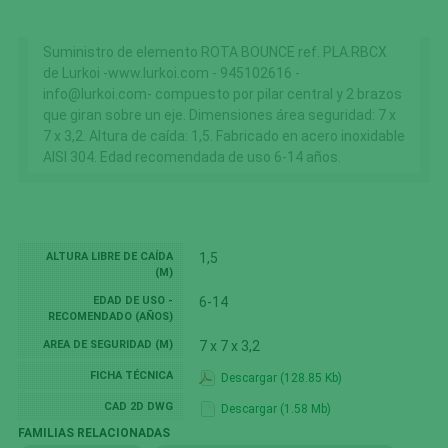
Suministro de elemento ROTA BOUNCE ref. PLA.RBCX
de Lurkoi -www.lurkoi.com - 945102616 -
info@lurkoi.com- compuesto por pilar central y 2 brazos
que giran sobre un eje. Dimensiones área seguridad: 7 x
7 x 3,2. Altura de caída: 1,5. Fabricado en acero inoxidable
AISI 304. Edad recomendada de uso 6-14 años.
ALTURA LIBRE DE CAÍDA
1,5
(M)
EDAD DE USO -
6-14
RECOMENDADO (AÑOS)
AREA DE SEGURIDAD (M)
7 x 7 x 3,2
FICHA TÉCNICA
Descargar (128.85 Kb)
CAD 2D DWG
Descargar (1.58 Mb)
FAMILIAS RELACIONADAS