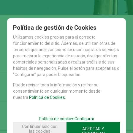
Política de gestión de Cookies
Utilizamos cookies propias para el correcto
funcionamiento del sitio. Además, se utilizan otras de
terceros que analizan cómo se usan nuestros servicios
para mejorar la experiencia de usuario, divulgar ofertas
comerciales personalizadas o realizar análisis de sus
hábitos de navegación. Pulse el botón para aceptarlas o
“Configurar” para poder bloquearlas.
Puede revisar toda la información y retirar su
consentimiento en cualquier momento desde
nuestra
Política de Cookies
.
Política de cookies
Configurar
Continuar solo con
ACEPTAR Y
las cookies