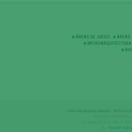
ÁREAS DE JUEGO
ÁREAS 
MICROARQUITECTURA
BI
LURKOI MOBILIARIO URBANO - INSTALACI
POLÍGONO INDUSTRIAL 
C/ ZABALDEA Nº9 - PAB. 3 · 01
TEL:
+34 945 102 6