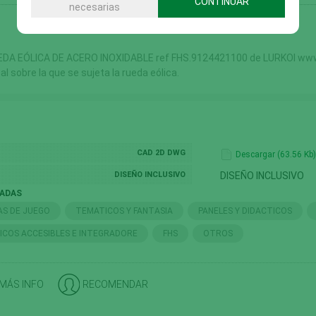
CONTINUAR
necesarias
EDA EÓLICA DE ACERO INOXIDABLE ref FHS.9124421100 de LURKOI www.
al sobre la que se sujeta la rueda eólica.
CAD 2D DWG
Descargar (63.56 Kb)
DISEÑO INCLUSIVO
DISEÑO INCLUSIVO
NADAS
AS DE JUEGO
TEMATICOS Y FANTASIA
PANELES Y DIDACTICOS
TICOS ACCESIBLES E INTEGRADORE
FHS
OTROS
 MÁS INFO
RECOMENDAR