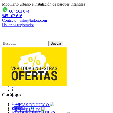
Mobiliario urbano e instalación de parques infantiles
667 563 074
945 102 616
Contacto
-
info@lurkoi.com
Usuarios registrados
Contacto
Mapa web
Catálogo
Inicio
AREAS DE JUEGO
empresa
MATERIALES
PARQUES INFANTILES