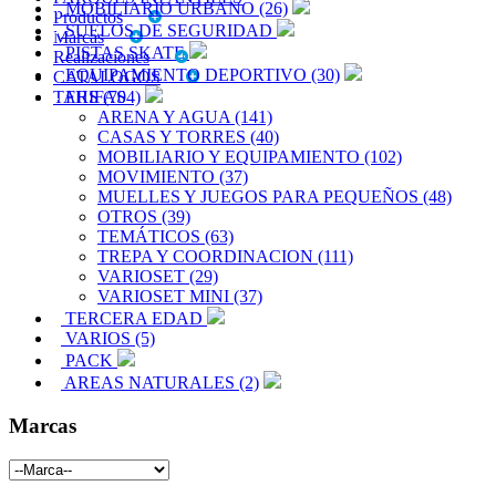
MOBILIARIO URBANO (26)
Productos
SUELOS DE SEGURIDAD
Marcas
PISTAS SKATE
Realizaciones
EQUIPAMIENTO DEPORTIVO (30)
CATALOGOS
TARIFAS
FHS (704)
ARENA Y AGUA (141)
CASAS Y TORRES (40)
MOBILIARIO Y EQUIPAMIENTO (102)
MOVIMIENTO (37)
MUELLES Y JUEGOS PARA PEQUEÑOS (48)
OTROS (39)
TEMÁTICOS (63)
TREPA Y COORDINACION (111)
VARIOSET (29)
VARIOSET MINI (37)
TERCERA EDAD
VARIOS (5)
PACK
AREAS NATURALES (2)
Marcas