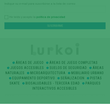
Indique su e-mail para suscribirse a la lista de correo
política de privacidad
He leído y acepto la
ÁREAS DE JUEGO
ÁREAS DE JUEGO COMPLETAS
JUEGOS ACCESIBLES
SUELOS DE SEGURIDAD
ÁREAS
NATURALES
MICROARQUITECTURA
MOBILIARIO URBANO
EQUIPAMIENTO DEPORTIVO
SEÑALIZACION
PISTAS
SKATE
BIOSALUDABLES - TERCERA EDAD
PARQUES
INTERACTIVOS ACCESIBLES