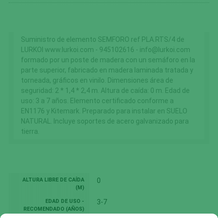
Suministro de elemento SEMFORO ref PLA.RTS/4 de
LURKOI www.lurkoi.com - 945102616 - info@lurkoi.com
formado por un poste de madera con un semáforo en la
parte superior, fabricado en madera laminada tratada y
torneada, gráficos en vinilo. Dimensiones área de
seguridad: 2 * 1,4 * 2,4 m. Altura de caída: 0 m. Edad de
uso: 3 a 7 años. Elemento certificado conforme a
EN1176 y Kitemark. Preparado para instalar en SUELO
NATURAL. Incluye soportes de acero galvanizado para
tierra.
ALTURA LIBRE DE CAÍDA
0
(M)
EDAD DE USO -
3-7
RECOMENDADO (AÑOS)