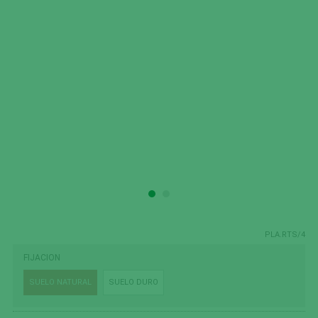
PLA.RTS/4
FIJACION
SUELO NATURAL
SUELO DURO