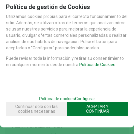
AREA DE SEGURIDAD (M)
2 x 1,4 x 2,4
Política de gestión de Cookies
FICHA TÉCNICA
Descargar (122.51 Kb)
Utilizamos cookies propias para el correcto funcionamiento del
CAD 2D DWG
Descargar (117.56 Kb)
sitio. Además, se utilizan otras de terceros que analizan cómo
se usan nuestros servicios para mejorar la experiencia de
FAMILIAS RELACIONADAS
usuario, divulgar ofertas comerciales personalizadas o realizar
AREAS DE JUEGO
PRIMERA INFANCIA
análisis de sus hábitos de navegación. Pulse el botón para
PANELES Y DIDACTICOS
aceptarlas o “Configurar” para poder bloquearlas.
JUEGOS ACCESIBLES INTEGRADORES
Puede revisar toda la información y retirar su consentimiento
en cualquier momento desde nuestra
Política de Cookies
.
PANELES Y DIDACTICOS ACCESIBLES E INTEGRADORE
SOLICITAR MÁS INFO
RECOMENDAR
Política de cookies
Configurar
CATÁLOGO
Continuar solo con las
ACEPTAR Y
AREAS DE JUEGO
cookies necesarias
CONTINUAR
TIROLINAS (27)
CONJUNTOS MODULARES (207)