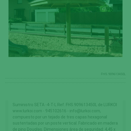
FHS.909613450L
Suministro SETA -4-T-L Ref. FHS.909613450L de LURKOI
www.lurkoi.com - 945102616 - info@lurkoi.com,
compuesto por un tejado de tres capas hexagonal
sustentadas por un poste vertical. Fabricado en madera
de pino Douglas. Dimensiones área de seguridad: 4,45 x