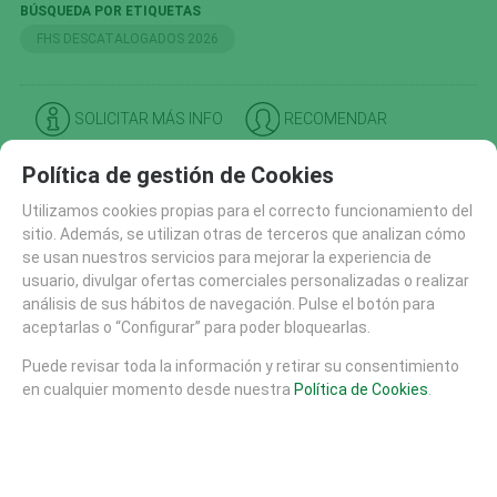
BÚSQUEDA POR ETIQUETAS
FHS DESCATALOGADOS 2026
SOLICITAR MÁS INFO
RECOMENDAR
Política de gestión de Cookies
CATÁLOGO
AREAS DE JUEGO
Utilizamos cookies propias para el correcto funcionamiento del
MATERIALES
sitio. Además, se utilizan otras de terceros que analizan cómo
se usan nuestros servicios para mejorar la experiencia de
MOBILIARIO URBANO (26)
usuario, divulgar ofertas comerciales personalizadas o realizar
SUELOS DE SEGURIDAD
análisis de sus hábitos de navegación. Pulse el botón para
PISTAS SKATE
aceptarlas o “Configurar” para poder bloquearlas.
EQUIPAMIENTO DEPORTIVO (30)
Puede revisar toda la información y retirar su consentimiento
FHS (704)
en cualquier momento desde nuestra
Política de Cookies
.
ARENA Y AGUA (141)
CASAS Y TORRES (40)
MOBILIARIO Y EQUIPAMIENTO (102)
MOVIMIENTO (37)