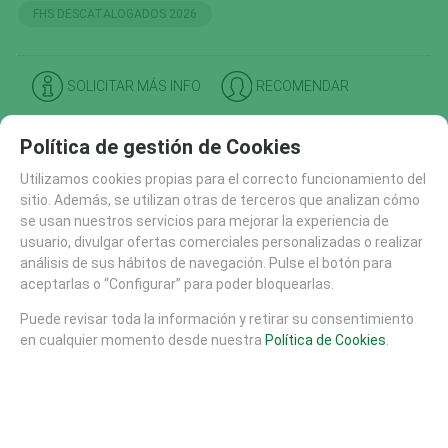
FHS DESCATALOGADOS 2026
SOLICITAR MÁS INFO
RECOMENDAR
CATÁLOGO
Política de gestión de Cookies
AREAS DE JUEGO
Utilizamos cookies propias para el correcto funcionamiento del
MATERIALES
sitio. Además, se utilizan otras de terceros que analizan cómo
MOBILIARIO URBANO (26)
se usan nuestros servicios para mejorar la experiencia de
SUELOS DE SEGURIDAD
usuario, divulgar ofertas comerciales personalizadas o realizar
análisis de sus hábitos de navegación. Pulse el botón para
PISTAS SKATE
aceptarlas o “Configurar” para poder bloquearlas.
EQUIPAMIENTO DEPORTIVO (30)
FHS (704)
Puede revisar toda la información y retirar su consentimiento
en cualquier momento desde nuestra
Política de Cookies
.
ARENA Y AGUA (141)
CASAS Y TORRES (40)
MOBILIARIO Y EQUIPAMIENTO (102)
MOVIMIENTO (37)