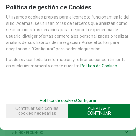
PANELES Y DIDACTICOS ACCESIBLES E INTEGRADORE
Política de gestión de Cookies
CAMPANAS
Utilizamos cookies propias para el correcto funcionamiento del
sitio. Además, se utilizan otras de terceros que analizan cómo
se usan nuestros servicios para mejorar la experiencia de
SOLICITAR MÁS INFO
RECOMENDAR
usuario, divulgar ofertas comerciales personalizadas o realizar
análisis de sus hábitos de navegación. Pulse el botón para
CATÁLOGO
aceptarlas o “Configurar” para poder bloquearlas.
AREAS DE JUEGO
Puede revisar toda la información y retirar su consentimiento
TIROLINAS (27)
en cualquier momento desde nuestra
Política de Cookies
.
CONJUNTOS MODULARES (207)
PANELES Y DIDACTICOS (59)
TOBOGANES (89)
RECAMBIOS (10)
Política de cookies
Configurar
CASITAS MESAS Y BANCOS (48)
Continuar solo con las
ACEPTAR Y
cookies necesarias
CONTINUAR
COLUMPIOS (56)
PRIMERA INFANCIA (214)
NIÑOS PEQUEÑOS