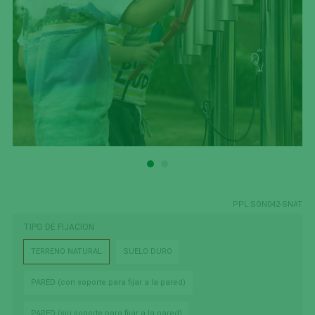
PPL.SON042-SNAT
TIPO DE FIJACION
TERRENO NATURAL
SUELO DURO
PARED (con soporte para fijar a la pared)
PARED (sin soporte para fijar a la pared)