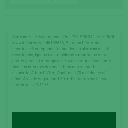
Suministro de 6 campanas. Ref. PPL.SON042 de LURKOI
www.lurkoi.com -945102616, Soprano Pentatonic
consta de 6 campanas fabricadas en aluminio de alta
resistencia, fijadas a dos tableros y montadas sobre
postes para su montaje en el suelo natural. Cada nota
tiene un intervalo de medio tono con respecto al
siguiente. Altura 0.75 m, Anchura 0.70 m. Edades >3
años. Área de seguridad 1.50 m. Elemento certificado
conforme a EN1176