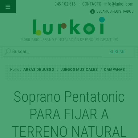
945 102 616
CONTACTO
-
info@lurkoi.com
USUARIOS REGISTRADOS
MOBILIARIO URBANO E INSTALACIÓN DE PARQUES INFANTILES
Home
AREAS DE JUEGO
JUEGOS MUSICALES
CAMPANAS
Soprano Pentatonic
PARA FIJAR A
TERRENO NATURAL