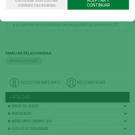
Continuar solo con las
ACEPTAR Y
cookies necesarias
CONTINUAR
necesarios.
• Las unidades de la serie SP están certificadas por TÜV
y y cuentan el certificado de seguridad de producto GS.
FAMILIAS RELACIONADAS
BIOSALUDABLES
SOLICITAR MÁS INFO
RECOMENDAR
CATÁLOGO
AREAS DE JUEGO
MATERIALES
MOBILIARIO URBANO (26)
SUELOS DE SEGURIDAD