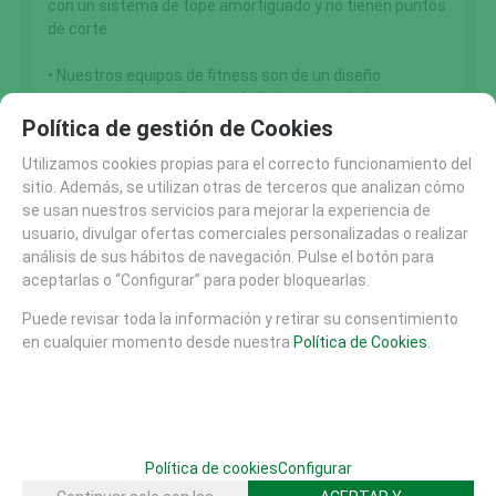
con un sistema de tope amortiguado y no tienen puntos
de corte.
• Nuestros equipos de fitness son de un diseño
contrastado y por lo tanto de bajo mantenimiento.
Política de gestión de Cookies
• Todas las partes metálicas están tratadas de zinc
Utilizamos cookies propias para el correcto funcionamiento del
fosfatado y acero con recubrimiento de polvo o de
sitio. Además, se utilizan otras de terceros que analizan cómo
acero inoxidable. Las partes de las unidades están
se usan nuestros servicios para mejorar la experiencia de
soldadas en lugar de atornilladas juntos. Esto
usuario, divulgar ofertas comerciales personalizadas o realizar
garanatiza lamejor calidad.
análisis de sus hábitos de navegación. Pulse el botón para
aceptarlas o “Configurar” para poder bloquearlas.
• Nuestros sólidos postes garantizan la seguridad de
los usuarios.
Puede revisar toda la información y retirar su consentimiento
en cualquier momento desde nuestra
Política de Cookies
.
• Nuestros equipos están fabricados de tañ forma que
disponen de 10 años de garantía contra la corrosión
desde el interior al exterior, 2 años de garantía para los
rodamientos de bolas.
Política de cookies
Configurar
• Para mantener el equipo de fitness seguro y fácil de
usar para todo el mundo, no hay pesas o ajustes