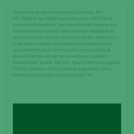
Suministro de aerófono explosivo Tembos. Ref.
PPL.SON010 de LURKOI www.lurkoi.com -945102616,
Instrumento aerófono. Una estructura de soporte con
estilo mantiene los seis tubos de acero inoxidable en
una orientación vertical con el pie más alto superior a 3
m de altura, creando una experiencia visual y sonora
impresionante, está sintonizados en una escala de
blues. Previstas de paletas de neopreno duradero.
Dimensiones: Ancho: 580 mm. Altura 2490 mm Longitud
525 mm. Edades >3 años. Área de seguridad 1.50 m.
Elemento certificado conforme a EN1176.