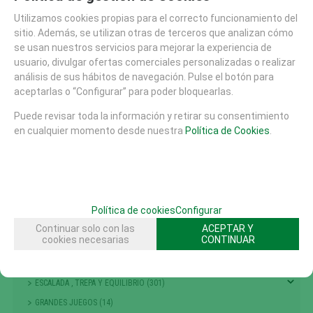
Utilizamos cookies propias para el correcto funcionamiento del
sitio. Además, se utilizan otras de terceros que analizan cómo
SOLICITAR MÁS INFO
RECOMENDAR
se usan nuestros servicios para mejorar la experiencia de
usuario, divulgar ofertas comerciales personalizadas o realizar
CATÁLOGO
análisis de sus hábitos de navegación. Pulse el botón para
AREAS DE JUEGO
aceptarlas o “Configurar” para poder bloquearlas.
TIROLINAS (27)
Puede revisar toda la información y retirar su consentimiento
CONJUNTOS MODULARES (207)
en cualquier momento desde nuestra
Política de Cookies
.
PANELES Y DIDACTICOS (59)
TOBOGANES (89)
RECAMBIOS (10)
CASITAS MESAS Y BANCOS (48)
Política de cookies
Configurar
COLUMPIOS (56)
Continuar solo con las
ACEPTAR Y
cookies necesarias
CONTINUAR
PRIMERA INFANCIA (214)
NIÑOS PEQUEÑOS
ESCALADA , TREPA Y EQUILIBRIO (301)
GRANDES JUEGOS (14)