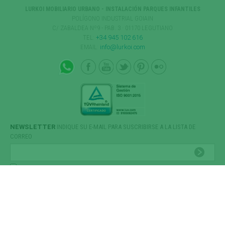
LURKOI MOBILIARIO URBANO - INSTALACIÓN PARQUES INFANTILES
POLÍGONO INDUSTRIAL GOIAIN
C/ ZABALDEA Nº9 - PAB. 3 · 01170 LEGUTIANO
TEL:
+34 945 102 616
EMAIL:
info@lurkoi.com
NEWSLETTER
INDIQUE SU E-MAIL PARA SUSCRIBIRSE A LA LISTA DE
CORREO
HE LEÍDO Y ACEPTO LA
POLÍTICA DE PRIVACIDAD
Software Gestión
GESIO®
Política de Cookies
-
condiciones generales de contratación
-
aviso legal
-
política de protección de datos