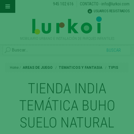
945 102 616
CONTACTO
-
info@lurkoi.com
USUARIOS REGISTRADOS
MOBILIARIO URBANO E INSTALACIÓN DE PARQUES INFANTILES
Home
AREAS DE JUEGO
TEMATICOS Y FANTASIA
TIPIS
TIENDA INDIA
TEMÁTICA BUHO
SUELO NATURAL