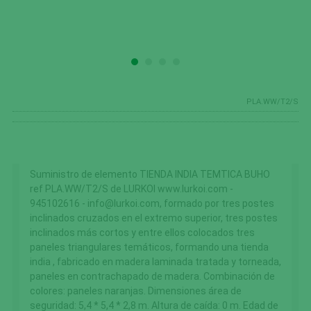
PLA.WW/T2/S
Suministro de elemento TIENDA INDIA TEMTICA BUHO
ref PLA.WW/T2/S de LURKOI www.lurkoi.com -
945102616 - info@lurkoi.com, formado por tres postes
inclinados cruzados en el extremo superior, tres postes
inclinados más cortos y entre ellos colocados tres
paneles triangulares temáticos, formando una tienda
india , fabricado en madera laminada tratada y torneada,
paneles en contrachapado de madera. Combinación de
colores: paneles naranjas. Dimensiones área de
seguridad: 5,4 * 5,4 * 2,8 m. Altura de caída: 0 m. Edad de