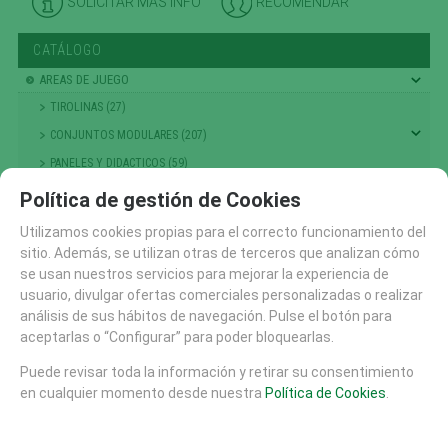
SOLICITAR MÁS INFO
RECOMENDAR
CATÁLOGO
AREAS DE JUEGO
TIROLINAS (27)
CONJUNTOS MODULARES (207)
PANELES Y DIDACTICOS (59)
TOBOGANES (89)
Política de gestión de Cookies
RECAMBIOS (10)
Utilizamos cookies propias para el correcto funcionamiento del
CASITAS MESAS Y BANCOS (48)
sitio. Además, se utilizan otras de terceros que analizan cómo
se usan nuestros servicios para mejorar la experiencia de
COLUMPIOS (56)
usuario, divulgar ofertas comerciales personalizadas o realizar
PRIMERA INFANCIA (214)
análisis de sus hábitos de navegación. Pulse el botón para
NIÑOS PEQUEÑOS
aceptarlas o “Configurar” para poder bloquearlas.
ESCALADA , TREPA Y EQUILIBRIO (301)
Puede revisar toda la información y retirar su consentimiento
GRANDES JUEGOS (14)
en cualquier momento desde nuestra
Política de Cookies
.
MUELLES Y BALANCINES (68)
TIOVIVOS , CARRUSELES Y DINAMICOS (25)