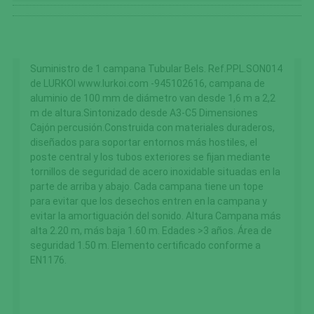
Suministro de 1 campana Tubular Bels. Ref.PPL.SON014
de LURKOI www.lurkoi.com -945102616, campana de
aluminio de 100 mm de diámetro van desde 1,6 m a 2,2
m de altura.Sintonizado desde A3-C5 Dimensiones
Cajón percusión.Construida con materiales duraderos,
diseñados para soportar entornos más hostiles, el
poste central y los tubos exteriores se fijan mediante
tornillos de seguridad de acero inoxidable situadas en la
parte de arriba y abajo. Cada campana tiene un tope
para evitar que los desechos entren en la campana y
evitar la amortiguación del sonido. Altura Campana más
alta 2.20 m, más baja 1.60 m. Edades >3 años. Área de
seguridad 1.50 m. Elemento certificado conforme a
EN1176.