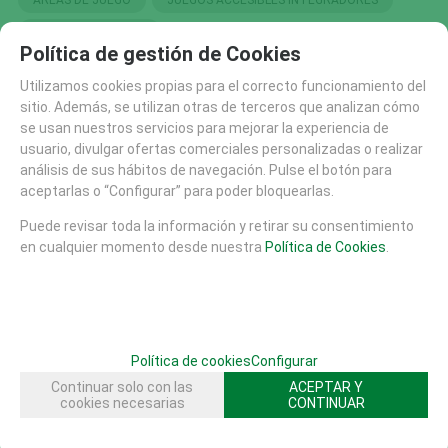
AREAS DE JUEGO
JUEGOS ACCESIBLES INTEGRADORES
JUEGOS MUSICALES
Política de gestión de Cookies
PANELES Y DIDACTICOS ACCESIBLES E INTEGRADORE
Utilizamos cookies propias para el correcto funcionamiento del
CAMPANAS
sitio. Además, se utilizan otras de terceros que analizan cómo
se usan nuestros servicios para mejorar la experiencia de
usuario, divulgar ofertas comerciales personalizadas o realizar
SOLICITAR MÁS INFO
RECOMENDAR
análisis de sus hábitos de navegación. Pulse el botón para
aceptarlas o “Configurar” para poder bloquearlas.
CATÁLOGO
Puede revisar toda la información y retirar su consentimiento
AREAS DE JUEGO
en cualquier momento desde nuestra
Política de Cookies
.
TIROLINAS (27)
CONJUNTOS MODULARES (207)
PANELES Y DIDACTICOS (59)
TOBOGANES (89)
Política de cookies
Configurar
RECAMBIOS (10)
Continuar solo con las
ACEPTAR Y
cookies necesarias
CONTINUAR
CASITAS MESAS Y BANCOS (48)
COLUMPIOS (56)