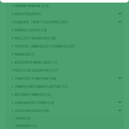
PRIMERA INFANCIA (214)
NIÑOS PEQUEÑOS
ESCALADA , TREPA Y EQUILIBRIO (301)
GRANDES JUEGOS (14)
MUELLES Y BALANCINES (68)
TIOVIVOS , CARRUSELES Y DINAMICOS (25)
PASARELAS (7)
ACCESORIOS AREAS JUEGO (1)
PUNTOS DE ENCUENTRO (117)
TEMATICOS Y FANTASIA (164)
TRAMPOLINES CAMAS ELASTICAS (17)
RECORRIDO PARKOUR (14)
COMBINACIÓN TORRES (14)
JUEGOS MUSICALES (95)
PIANOS (2)
TAMBORES (15)