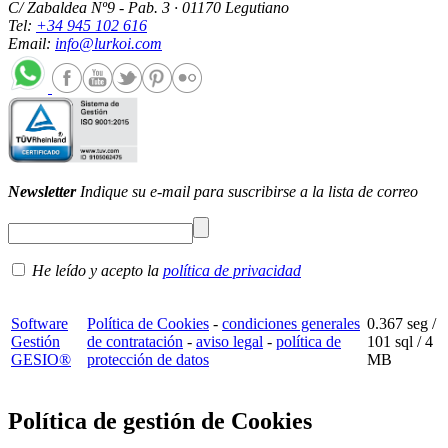
C/ Zabaldea Nº9 - Pab. 3 · 01170 Legutiano
Tel:
+34 945 102 616
Email:
info@lurkoi.com
Newsletter
Indique su e-mail para suscribirse a la lista de correo
He leído y acepto la
política de privacidad
Software
Política de Cookies
-
condiciones generales
0.367 seg /
Gestión
de contratación
-
aviso legal
-
política de
101 sql
/ 4
GESIO®
protección de datos
MB
Política de gestión de Cookies