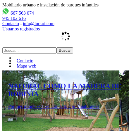
Mobiliario urbano e instalación de parques infantiles
667 563 074
945 102 616
Contacto
-
info@lurkoi.com
Usuarios registrados
Contacto
Mapa web
GRANDES BARCOS
La madera de robinia ofrece gran estabilidad y mayor
seguridad posible para los niños y niñas