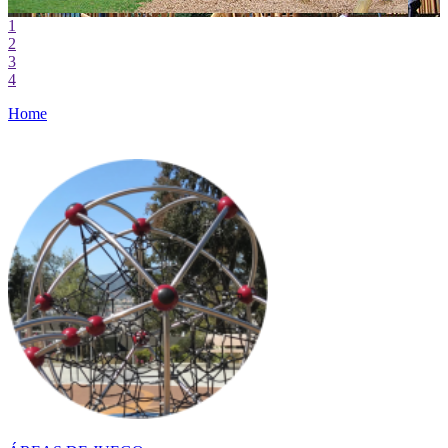
1
2
3
4
Home