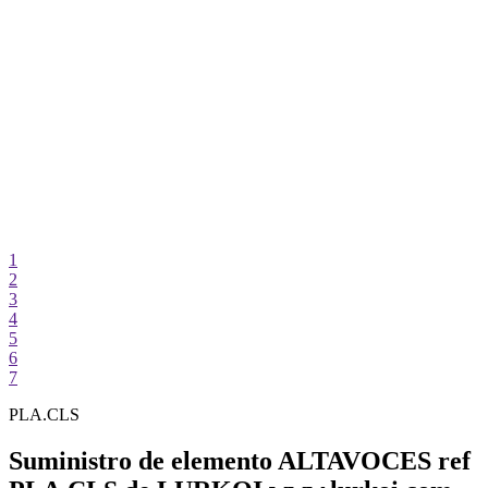
1
2
3
4
5
6
7
PLA.CLS
Suministro de elemento ALTAVOCES ref