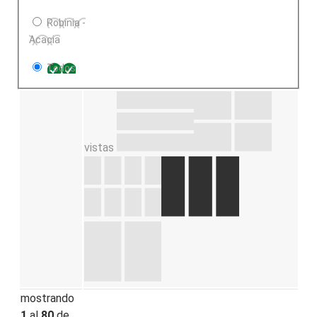
Robinia -
Acacia
Todos
vistas
mostrando
1
al
80
de