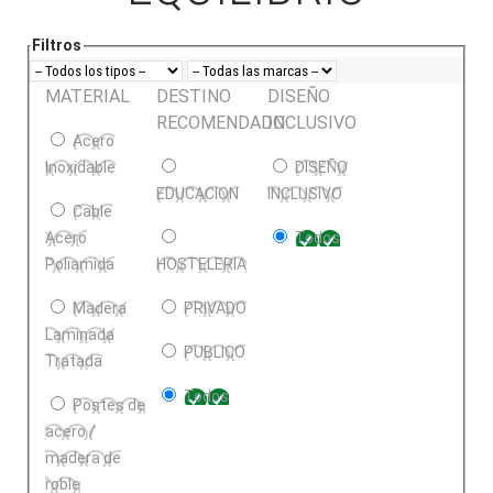
Filtros
MATERIAL
DESTINO
DISEÑO
RECOMENDADO
INCLUSIVO
Acero
Inoxidable
DISEÑO
EDUCACION
INCLUSIVO
Cable
Acero
Todos
Poliamida
HOSTELERIA
Madera
PRIVADO
Laminada
PUBLICO
Tratada
Todos
Postes de
acero /
madera de
roble