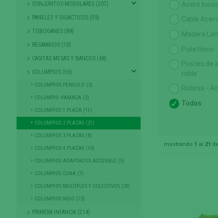
CONJUNTOS MODULARES (207)
Acero Inoxi
PANELES Y DIDACTICOS (59)
Cable Acero
TOBOGANES (89)
Madera Lam
RECAMBIOS (10)
Polietileno
CASITAS MESAS Y BANCOS (48)
Postes de 
COLUMPIOS (56)
roble
COLUMPIOS PENDULO (3)
Robinia - A
COLUMPIO HAMACA (2)
Todos
COLUMPIOS 1 PLAZA (11)
COLUMPIOS 2 PLAZAS (21)
COLUMPIOS 3 PLAZAS (8)
mostrando
1
al
21
d
COLUMPIOS 4 PLAZAS (10)
COLUMPIOS ADAPTADOS ACCESIBLE (5)
COLUMPIOS CUNA (7)
COLUMPIOS MULTIPLES Y COLECTIVOS (20)
COLUMPIOS NIDO (13)
PRIMERA INFANCIA (214)