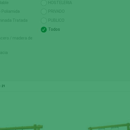
dable
HOSTELERIA
 Poliamida
PRIVADO
inada Tratada
PUBLICO
Todos
acero / madera de
cacia
e
21