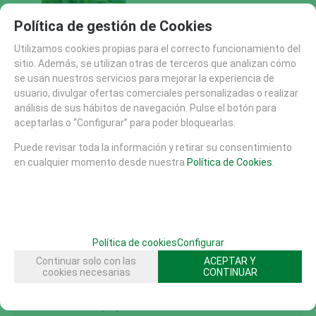
Campanas Calipso
Política de gestión de Cookies
Quatro
Conjunto Rainbow Trio
Utilizamos cookies propias para el correcto funcionamiento del
sitio. Además, se utilizan otras de terceros que analizan cómo
se usan nuestros servicios para mejorar la experiencia de
usuario, divulgar ofertas comerciales personalizadas o realizar
mostrando
1
al
12
de
12
análisis de sus hábitos de navegación. Pulse el botón para
aceptarlas o “Configurar” para poder bloquearlas.
CATÁLOGO
Puede revisar toda la información y retirar su consentimiento
AREAS DE JUEGO
en cualquier momento desde nuestra
Política de Cookies
.
TIROLINAS (27)
CONJUNTOS MODULARES (207)
PANELES Y DIDACTICOS (59)
TOBOGANES (89)
Política de cookies
Configurar
RECAMBIOS (10)
Continuar solo con las
ACEPTAR Y
CASITAS MESAS Y BANCOS (48)
cookies necesarias
CONTINUAR
COLUMPIOS (56)
PRIMERA INFANCIA (214)