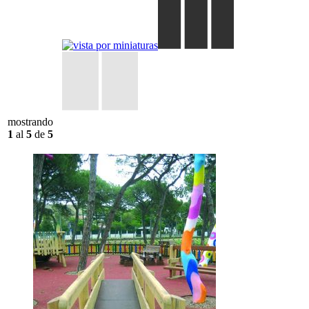
mostrando
1
al
5
de
5