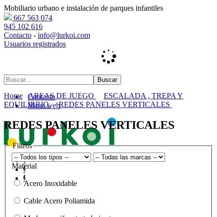
Mobiliario urbano e instalación de parques infantiles
667 563 074
945 102 616
Contacto
-
info@lurkoi.com
Usuarios registrados
Home
AREAS DE JUEGO
ESCALADA , TREPA Y
Contacto
EQUILIBRIO
REDES PANELES VERTICALES
Mapa web
REDES PANELES VERTICALES
Filtros
Material
Acero Inoxidable
Cable Acero Poliamida