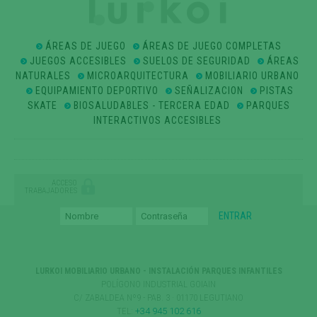
ÁREAS DE JUEGO
ÁREAS DE JUEGO COMPLETAS
JUEGOS ACCESIBLES
SUELOS DE SEGURIDAD
ÁREAS
NATURALES
MICROARQUITECTURA
MOBILIARIO URBANO
EQUIPAMIENTO DEPORTIVO
SEÑALIZACION
PISTAS
SKATE
BIOSALUDABLES - TERCERA EDAD
PARQUES
INTERACTIVOS ACCESIBLES
ACCESO
TRABAJADORES
LURKOI MOBILIARIO URBANO - INSTALACIÓN PARQUES INFANTILES
POLÍGONO INDUSTRIAL GOIAIN
C/ ZABALDEA Nº9 - PAB. 3 · 01170 LEGUTIANO
TEL:
+34 945 102 616