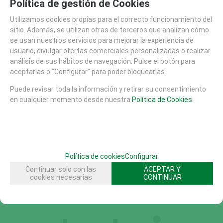
Política de gestión de Cookies
MARCAS
Utilizamos cookies propias para el correcto funcionamiento del
sitio. Además, se utilizan otras de terceros que analizan cómo
se usan nuestros servicios para mejorar la experiencia de
ACCESO TRABAJADORES
usuario, divulgar ofertas comerciales personalizadas o realizar
usuario
análisis de sus hábitos de navegación. Pulse el botón para
aceptarlas o “Configurar” para poder bloquearlas.
contraseña
Puede revisar toda la información y retirar su consentimiento
en cualquier momento desde nuestra
Política de Cookies
.
Indique su e-mail para suscribirse a la lista de correo
Política de cookies
Configurar
política de privacidad
He leído y acepto la
Continuar solo con las
ACEPTAR Y
cookies necesarias
CONTINUAR