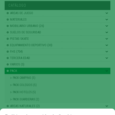
CATÁLOGO
AREAS DE JUEGO
MATERIALES
MOBILIARIO URBANO (26)
SUELOS DE SEGURIDAD
PISTAS SKATE
EQUIPAMIENTO DEPORTIVO (30)
FHS (704)
TERCERA EDAD
VARIOS (5)
PACK
PACK CAMPING (5)
PACK COLEGIOS (5)
PACK HOTELES (5)
PACK GUARDERIAS (2)
AREAS NATURALES (2)