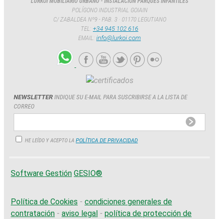
LURKOI MOBILIARIO URBANO - INSTALACIÓN PARQUES INFANTILES
POLÍGONO INDUSTRIAL GOIAIN
C/ ZABALDEA Nº9 - PAB. 3 · 01170 LEGUTIANO
TEL:
+34 945 102 616
EMAIL:
info@lurkoi.com
NEWSLETTER
INDIQUE SU E-MAIL PARA SUSCRIBIRSE A LA LISTA DE
CORREO
HE LEÍDO Y ACEPTO LA
POLÍTICA DE PRIVACIDAD
Software Gestión
GESIO®
Política de Cookies
-
condiciones generales de
contratación
-
aviso legal
-
política de protección de