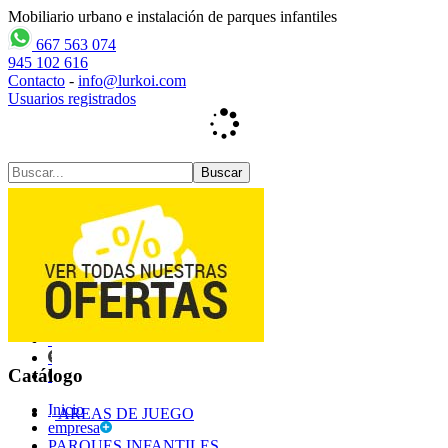
Mobiliario urbano e instalación de parques infantiles
667 563 074
945 102 616
Contacto
-
info@lurkoi.com
Usuarios registrados
Contacto
Mapa web
Catálogo
Inicio
AREAS DE JUEGO
empresa
PARQUES INFANTILES