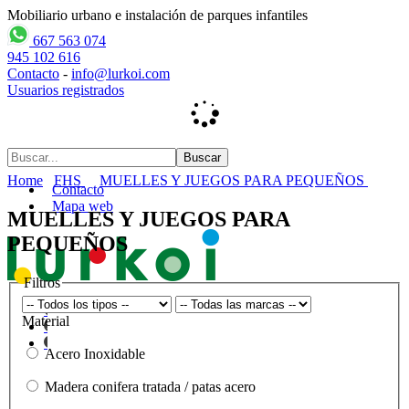
Mobiliario urbano e instalación de parques infantiles
667 563 074
945 102 616
Contacto
-
info@lurkoi.com
Usuarios registrados
Home
FHS
MUELLES Y JUEGOS PARA PEQUEÑOS
Contacto
Mapa web
MUELLES Y JUEGOS PARA
PEQUEÑOS
Filtros
Material
Acero Inoxidable
Madera conifera tratada / patas acero