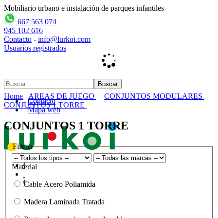
Mobiliario urbano e instalación de parques infantiles
667 563 074
945 102 616
Contacto
-
info@lurkoi.com
Usuarios registrados
Home
AREAS DE JUEGO
CONJUNTOS MODULARES
Contacto
CONJUNTOS 1 TORRE
Mapa web
CONJUNTOS 1 TORRE
Filtros
Material
Cable Acero Poliamida
Madera Laminada Tratada