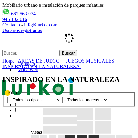
Mobiliario urbano e instalación de parques infantiles
667 563 074
945 102 616
Contacto
-
info@lurkoi.com
Usuarios registrados
Home
AREAS DE JUEGO
JUEGOS MUSICALES
Contacto
INSPIRADO EN LA NATURALEZA
Mapa web
INSPIRADO EN LA NATURALEZA
Filtros
vistas