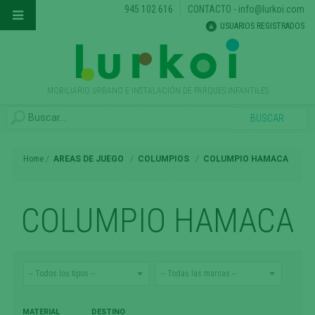
945 102 616
CONTACTO
-
info@lurkoi.com
USUARIOS REGISTRADOS
MOBILIARIO URBANO E INSTALACIÓN DE PARQUES INFANTILES
Home
AREAS DE JUEGO
COLUMPIOS
COLUMPIO HAMACA
COLUMPIO HAMACA
MATERIAL
DESTINO