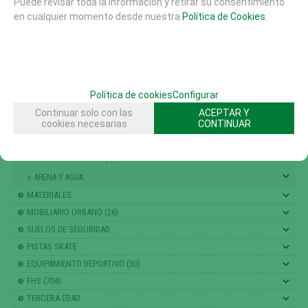
Puede revisar toda la información y retirar su consentimiento
ACCESORIOS AREAS JUEGO (1)
en cualquier momento desde nuestra
Política de Cookies
.
PUNTOS DE ENCUENTRO (117)
TEMATICOS Y FANTASIA (164)
TRAMPOLINES CAMAS ELASTICAS (17)
RECORRIDO PARKOUR (14)
Política de cookies
Configurar
COMBINACIÓN TORRES (14)
Continuar solo con las
ACEPTAR Y
JUEGOS MUSICALES (95)
cookies necesarias
CONTINUAR
JUEGOS ACCESIBLES INTEGRADORES (322)
TUNELES DE JUEGO (5)
ARENA Y AGUA
MATERIALES
MOBILIARIO URBANO (26)
SUELOS DE SEGURIDAD
PISTAS SKATE
EQUIPAMIENTO DEPORTIVO (30)
FHS (704)
TERCERA EDAD