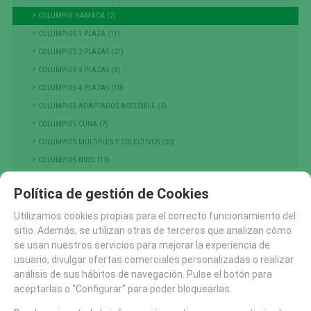
COLUMPIO HAMACA (2)
COLUMPIOS 1 PLAZA (11)
COLUMPIOS 2 PLAZAS (21)
COLUMPIOS 3 PLAZAS (8)
COLUMPIOS 4 PLAZAS (10)
COLUMPIOS ADAPTADOS ACCESIBLE (5)
COLUMPIOS CUNA (7)
COLUMPIOS MULTIPLES Y COLECTIVOS (20)
COLUMPIOS NIDO (13)
PRIMERA INFANCIA (214)
Política de gestión de Cookies
NIÑOS PEQUEÑOS
Utilizamos cookies propias para el correcto funcionamiento del
ESCALADA , TREPA Y EQUILIBRIO (301)
sitio. Además, se utilizan otras de terceros que analizan cómo
GRANDES JUEGOS (14)
se usan nuestros servicios para mejorar la experiencia de
MUELLES Y BALANCINES (68)
usuario, divulgar ofertas comerciales personalizadas o realizar
análisis de sus hábitos de navegación. Pulse el botón para
TIOVIVOS , CARRUSELES Y DINAMICOS (25)
aceptarlas o “Configurar” para poder bloquearlas.
PASARELAS (7)