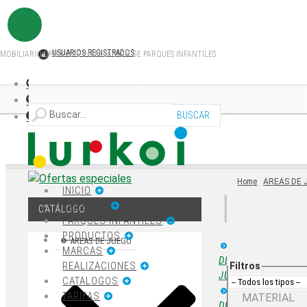
USUARIOS REGISTRADOS
MOBILIARIO URBANO E INSTALACIÓN DE PARQUES INFANTILES
Home
AREAS DE 
INICIO
EMPRESA
CATÁLOGO
PARQUES INFANTILES
PRODUCTOS
AREAS DE JUEGO
ÁREAS
MARCAS
DE
REALIZACIONES
Filtros
JUEGO
CATALOGOS
ÁREAS
TARIFAS
MATERIAL
DE