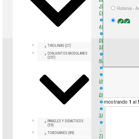
JUEGO
Robinia - A
COMPLETAS
JUEGOS
Todos
ACCESIBLES
SUELOS
DE
TIROLINAS (27)
SEGURIDAD
ÁREAS
CONJUNTOS MODULARES
(207)
NATURALES
MICROARQUITE
MOBILIARIO
URBANO
EQUIPAMIENTO
DEPORTIVO
SEÑALIZACION
mostrando
1
al
PISTAS
SKATE
PANELES Y DIDACTICOS
BIOSALUDABLES
(59)
-
TOBOGANES (89)
TERCERA