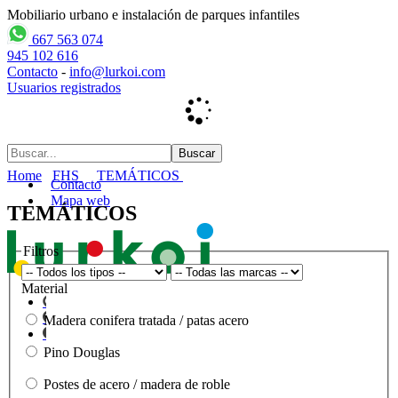
Mobiliario urbano e instalación de parques infantiles
667 563 074
945 102 616
Contacto
-
info@lurkoi.com
Usuarios registrados
Home
FHS
TEMÁTICOS
Contacto
Mapa web
TEMÁTICOS
Filtros
Material
Madera conifera tratada / patas acero
Pino Douglas
Postes de acero / madera de roble